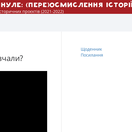
инуле:
(пере)осмислення історі
сторичних проєктів (2021-2022)
Щоденник
Посилання
вчали?