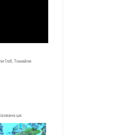
и Гліб, Томайли
ізована шк