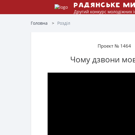
Радянське м
Другий конкурс молодіжних і
Головна
Розділ
Проект № 1464
Чому дзвони мо